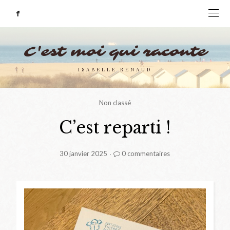
C'est moi qui raconte
ISABELLE RENAUD
Non classé
C’est reparti !
Posted
30 janvier 2025
0 commentaires
on